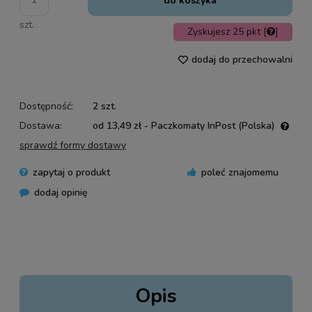
do koszyka
szt.
Zyskujesz
25
pkt [
]
dodaj do przechowalni
Dostępność:
2 szt.
Dostawa:
od 13,49 zł
- Paczkomaty InPost
(Polska)
Cena nie zawiera ewentualnych kosztów płatności
sprawdź formy dostawy
zapytaj o produkt
poleć znajomemu
dodaj opinię
Opis