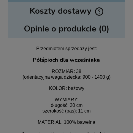
Koszty dostawy
Cena nie zawiera ewentualnych kosztów płatności
Opinie o produkcie (0)
Przedmiotem sprzedaży jest:
Półśpioch dla wcześniaka
ROZMIAR: 38
(orientacyjna waga dziecka: 900 - 1400 g)
KOLOR: beżowy
WYMIARY:
długość: 20 cm
szerokość (pas): 11 cm
MATERIAŁ: 100% bawełna