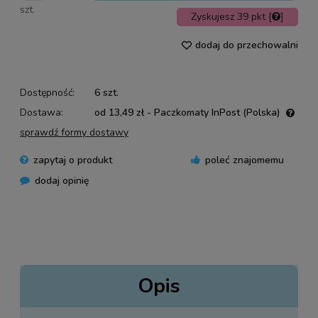
szt.
Zyskujesz
39
pkt [
]
dodaj do przechowalni
Dostępność:
6 szt.
Dostawa:
od 13,49 zł
- Paczkomaty InPost
(Polska)
Cena nie zawiera ewentualnych kosztów płatności
sprawdź formy dostawy
zapytaj o produkt
poleć znajomemu
dodaj opinię
Opis