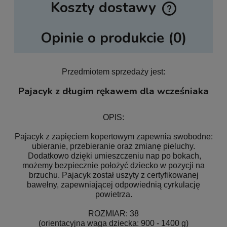
Koszty dostawy
Cena nie zawiera ewentualnych kosztów płatności
Opinie o produkcie (0)
Przedmiotem sprzedaży jest:
Pajacyk z długim rękawem dla wcześniaka
OPIS:
Pajacyk z zapięciem kopertowym zapewnia swobodne:
ubieranie, przebieranie oraz zmianę pieluchy.
Dodatkowo dzięki umieszczeniu nap po bokach,
możemy bezpiecznie położyć dziecko w pozycji na
brzuchu. Pajacyk został uszyty z certyfikowanej
bawełny, zapewniającej odpowiednią cyrkulację
powietrza.
ROZMIAR: 38
(orientacyjna waga dziecka: 900 - 1400 g)