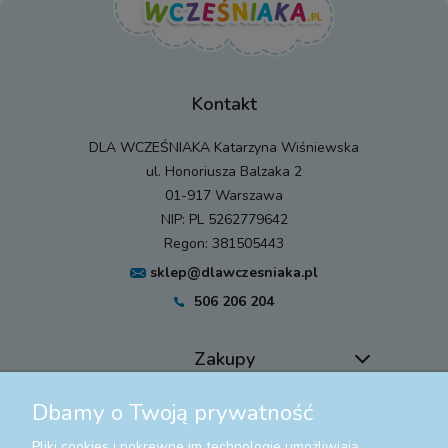
Kontakt
DLA WCZEŚNIAKA Katarzyna Wiśniewska
ul. Honoriusza Balzaka 2
01-917 Warszawa
NIP: PL 5262779642
Regon: 381505443
sklep@dlawczesniaka.pl
506 206 204
Zakupy
Dbamy o Twoją prywatność
Pomoc
Pliki cookies i pokrewne im technologie umożliwiają