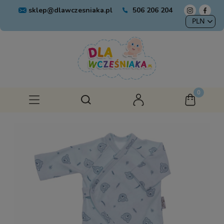
sklep@dlawczesniaka.pl
506 206 204