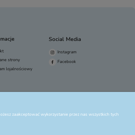
rmacje
Social Media
kt
Instagram
ane strony
Facebook
am lojalnościowy
 Możesz zaakceptować wykorzystanie przez nas wszystkich tych