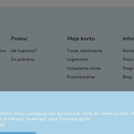
Pomoc
Moje konto
Info
nia
Jak kupować?
Twoje zamówienia
Konta
Do pobrania
Logowanie
Polec
Ustawienia konta
Progr
Przechowalnia
Blog
ziałanie strony i pomagają nam dostosować ofertę do Twoich potrzeb.
 preferencji, wybierając opcję "Dostosuj zgody".
ci.