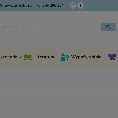
dlawczesniaka.pl
506 206 204
kcesoria
Literatura
Wypożyczalnia