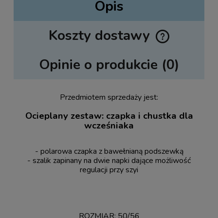
Opis
Koszty dostawy
Cena nie zawiera ewentualnych kosztów płatności
Opinie o produkcie (0)
Przedmiotem sprzedaży jest:
Ocieplany zestaw: czapka i chustka dla
wcześniaka
- polarowa czapka z bawełnianą podszewką
- szalik zapinany na dwie napki dające możliwość
regulacji przy szyi
ROZMIAR: 50/56