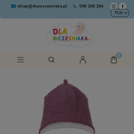
sklep@dlawczesniaka.pl
506 206 204