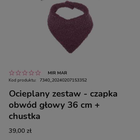
MIR MAR
Kod produktu:
7340_20240207153352
Ocieplany zestaw - czapka
obwód głowy 36 cm +
chustka
39,00 zł