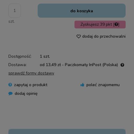
do koszyka
szt.
Zyskujesz
39
pkt [
]
dodaj do przechowalni
Dostępność:
1 szt.
Dostawa:
od 13,49 zł
- Paczkomaty InPost
(Polska)
Cena nie zawiera ewentualnych kosztów płatności
sprawdź formy dostawy
zapytaj o produkt
poleć znajomemu
dodaj opinię