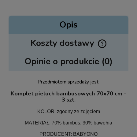
Opis
Koszty dostawy
Cena nie zawiera ewentualnych kosztów płatności
Opinie o produkcie (0)
rzedmiotem sprzedaży jest:
P
Komplet pieluch bambusowych 70x70 cm -
3 szt.
KOLOR: zgodny ze zdjęciem
MATERIAŁ: 70% bambus, 30% bawełna
PRODUCENT: BABYONO