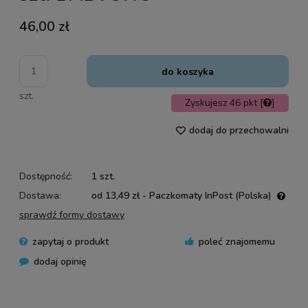
46,00 zł
do koszyka
szt.
Zyskujesz
46
pkt [
]
dodaj do przechowalni
Dostępność:
1 szt.
Dostawa:
od 13,49 zł
- Paczkomaty InPost
(Polska)
Cena nie zawiera ewentualnych kosztów płatności
sprawdź formy dostawy
zapytaj o produkt
poleć znajomemu
dodaj opinię