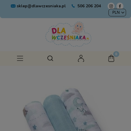
sklep@dlawczesniaka.pl
506 206 204