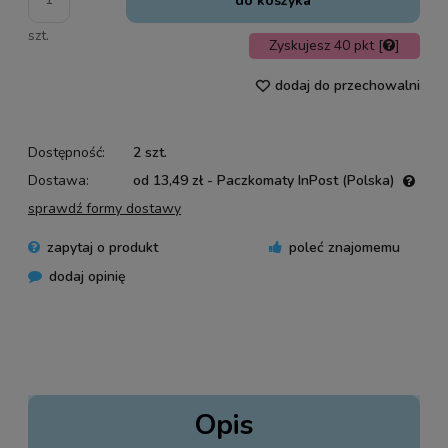
do koszyka
szt.
Zyskujesz
40
pkt [
]
dodaj do przechowalni
Dostępność:
2 szt.
Dostawa:
od 13,49 zł
- Paczkomaty InPost
(Polska)
Cena nie zawiera ewentualnych kosztów płatności
sprawdź formy dostawy
zapytaj o produkt
poleć znajomemu
dodaj opinię
Opis