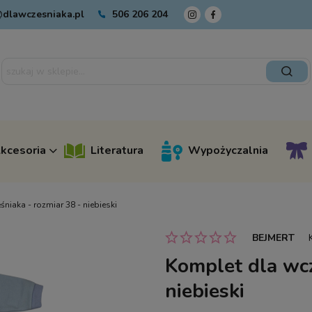
dlawczesniaka.pl
506 206 204
kcesoria
Literatura
Wypożyczalnia
niaka - rozmiar 38 - niebieski
BEJMERT
Komplet dla wcz
niebieski