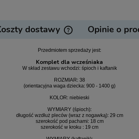
Koszty dostawy
Opinie o pro
Cena nie zawiera ewentualnych ko
Przedmiotem sprzedaży jest:
płatności
Komplet dla wcześniaka
W skład zestawu wchodzi: śpioch i kaftanik
ROZMIAR: 38
(orientacyjna waga dziecka: 900 - 1400 g)
KOLOR: niebieski
WYMIARY (śpioch):
długość wzdłuż pleców (wraz z nogawką): 29 cm
szerokość pod pachami: 18 cm
szerokość w kroku : 19 cm
WYMIARY (kaftanik):