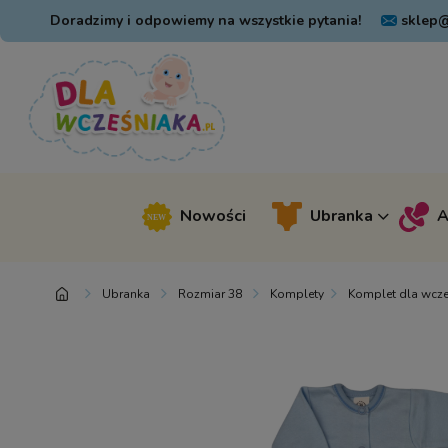
Doradzimy i odpowiemy na wszystkie pytania!
sklep@
Nowości
Ubranka
A
Ubranka
Rozmiar 38
Komplety
Komplet dla wcześ