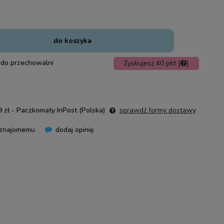
do koszyka
 do przechowalni
Zyskujesz
40
pkt [
]
 zł
- Paczkomaty InPost
(Polska)
sprawdź formy dostawy
 znajomemu
dodaj opinię
nie zawiera ewentualnych kosztów
ości