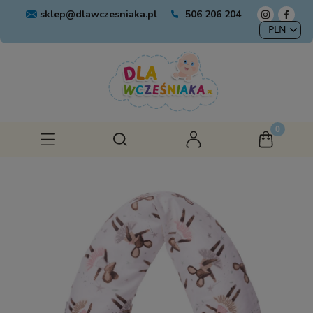
sklep@dlawczesniaka.pl
506 206 204