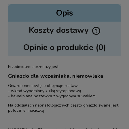
Opis
Koszty dostawy
Cena nie zawiera ewentualnych kosztów płatności
Opinie o produkcie (0)
Przedmiotem sprzedaży jest:
Gniazdo dla wcześniaka, niemowlaka
Gniazdo niemowlęce obejmuje zestaw:
- wkład wypełniony kulką styropianową
- bawełniana poszewka z wygodnym suwakiem
Na oddziałach neonatologicznych często gniazdo zwane jest
potocznie: maciczką.