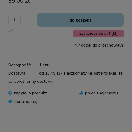
59,00 zł
do koszyka
szt.
Zyskujesz
59
pkt [
]
dodaj do przechowalni
Dostępność:
1 szt.
Dostawa:
od 13,49 zł
- Paczkomaty InPost
(Polska)
Cena nie zawiera ewentualnych kosztów płatności
sprawdź formy dostawy
zapytaj o produkt
poleć znajomemu
dodaj opinię