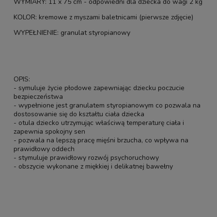
WYMIARY: 11 x 75 cm - odpowiedni dla dziecka do wagi 2 kg
KOLOR: kremowe z myszami baletnicami (pierwsze zdjęcie)
WYPEŁNIENIE: granulat styropianowy
OPIS:
- symuluje życie płodowe zapewniając dziecku poczucie
bezpieczeństwa
- wypełnione jest granulatem styropianowym co pozwala na
dostosowanie się do kształtu ciała dziecka
- otula dziecko utrzymując właściwą temperaturę ciała i
zapewnia spokojny sen
- pozwala na lepszą pracę mięśni brzucha, co wpływa na
prawidłowy oddech
- stymuluje prawidłowy rozwój psychoruchowy
- obszycie wykonane z miękkiej i delikatnej bawełny