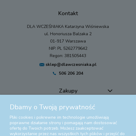
Kontakt
DLA WCZEŚNIAKA Katarzyna Wiśniewska
ul. Honoriusza Balzaka 2
01-917 Warszawa
NIP: PL 5262779642
Regon: 381505443
sklep@dlawczesniaka.pl
506 206 204
Zakupy
Dbamy o Twoją prywatność
Pomoc
Pliki cookies i pokrewne im technologie umożliwiają
Moje konto
poprawne działanie strony i pomagają nam dostosować
ofertę do Twoich potrzeb. Możesz zaakceptować
wykorzystanie przez nas wszystkich tych plików i przejść do