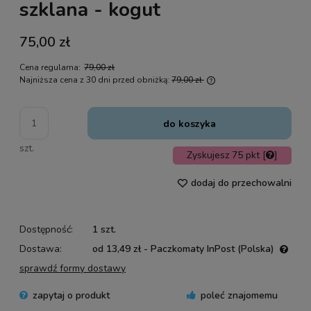
szklana - kogut
75,00 zł
Cena regularna:
79,00 zł
Najniższa cena z 30 dni przed obniżką:
79,00 zł
Jeżeli produkt jest sp
30 dni, wyświetlana je
momentu, kiedy produk
do koszyka
sprzedaży.
szt.
Zyskujesz
75
pkt [
]
dodaj do przechowalni
Dostępność:
1 szt.
Dostawa:
od 13,49 zł
- Paczkomaty InPost
(Polska)
Cena nie zawiera ewentualnych kosztów płatności
sprawdź formy dostawy
zapytaj o produkt
poleć znajomemu