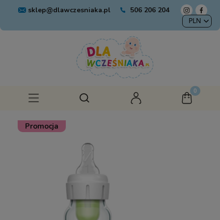
sklep@dlawczesniaka.pl
506 206 204
Promocja