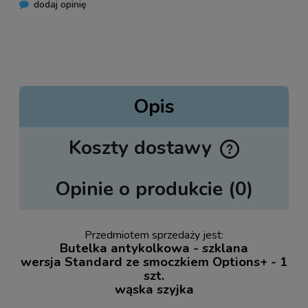
dodaj opinię
Opis
Koszty dostawy
Cena nie zawiera ewentualnych kosztów płatności
Opinie o produkcie (0)
Przedmiotem sprzedaży jest:
Butelka antykolkowa - szklana
wersja Standard ze smoczkiem Options+ - 1
szt.
wąska szyjka