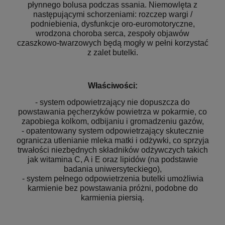
płynnego bolusa podczas ssania. Niemowlęta z
następującymi schorzeniami: rozczep wargi /
podniebienia, dysfunkcje oro-euromotoryczne,
wrodzona choroba serca, zespoły objawów
czaszkowo-twarzowych będą mogły w pełni korzystać
z zalet butelki.
Właściwości:
- system odpowietrzający nie dopuszcza do
powstawania pęcherzyków powietrza w pokarmie, co
zapobiega kolkom, odbijaniu i gromadzeniu gazów,
- opatentowany system odpowietrzający skutecznie
ogranicza utlenianie mleka matki i odżywki, co sprzyja
trwałości niezbędnych składników odżywczych takich
jak witamina C, A i E oraz lipidów (na podstawie
badania uniwersyteckiego),
- system pełnego odpowietrzenia butelki umożliwia
karmienie bez powstawania próżni, podobne do
karmienia piersią.