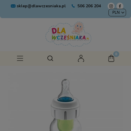
sklep@dlawczesniaka.pl
506 206 204