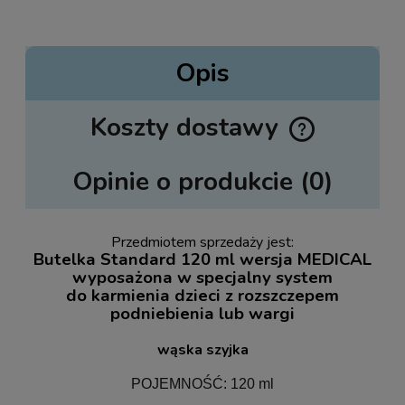
Opis
Koszty dostawy
Cena nie zawiera ewentualnych kosztów płatności
Opinie o produkcie (0)
Przedmiotem sprzedaży jest:
Butelka Standard 120 ml wersja MEDICAL
wyposażona w specjalny system
do karmienia dzieci z rozszczepem
podniebienia lub wargi
wąska szyjka
POJEMNOŚĆ: 120 ml