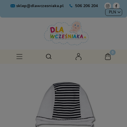
sklep@dlawczesniaka.pl
506 206 204