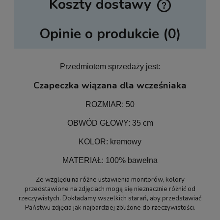
Koszty dostawy
Cena nie zawiera ewentualnych kosztów płatności
Opinie o produkcie (0)
Przedmiotem sprzedaży jest:
Czapeczka wiązana dla wcześniaka
ROZMIAR: 50
OBWÓD GŁOWY: 35 cm
KOLOR: kremowy
MATERIAŁ: 100% bawełna
Ze względu na różne ustawienia monitorów, kolory
przedstawione na zdjęciach mogą się nieznacznie różnić od
rzeczywistych. Dokładamy wszelkich starań, aby przedstawiać
Państwu zdjęcia jak najbardziej zbliżone do rzeczywistości.