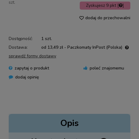
szt.
Zyskujesz
9
pkt [
]
dodaj do przechowalni
Dostępność:
1 szt.
Dostawa:
od 13,49 zł
- Paczkomaty InPost
(Polska)
Cena nie zawiera ewentualnych kosztów płatności
sprawdź formy dostawy
zapytaj o produkt
poleć znajomemu
dodaj opinię
Opis