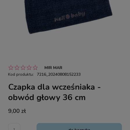
MIR MAR
Kod produktu:
7216_20240808152233
Czapka dla wcześniaka -
obwód głowy 36 cm
9,00 zł