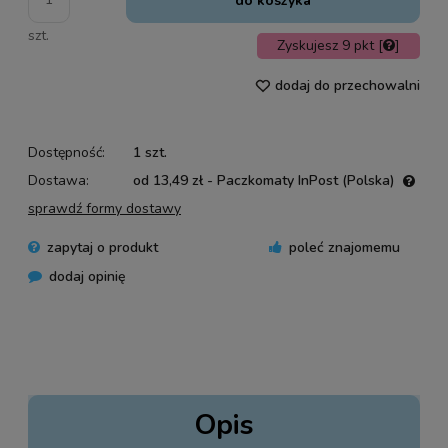
do koszyka
szt.
Zyskujesz
9
pkt [
]
dodaj do przechowalni
Dostępność:
1 szt.
Dostawa:
od 13,49 zł
- Paczkomaty InPost
(Polska)
Cena nie zawiera ewentualnych kosztów płatności
sprawdź formy dostawy
zapytaj o produkt
poleć znajomemu
dodaj opinię
Opis