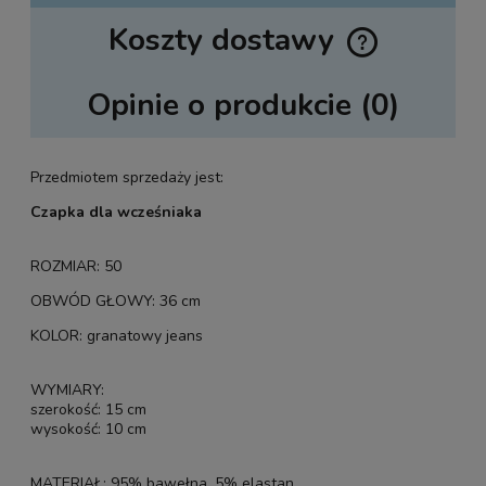
Koszty dostawy
Cena nie zawiera ewentualnych kosztów płatności
Opinie o produkcie (0)
Przedmiotem sprzedaży jest:
Czapka dla wcześniaka
ROZMIAR: 50
OBWÓD GŁOWY: 36 cm
KOLOR: granatowy jeans
WYMIARY:
szerokość: 15 cm
wysokość: 10 cm
MATERIAŁ: 95% bawełna, 5% elastan