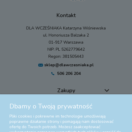
Kontakt
DLA WCZEŚNIAKA Katarzyna Wiśniewska
ul. Honoriusza Balzaka 2
01-917 Warszawa
NIP: PL 5262779642
Regon: 381505443
sklep@dlawczesniaka.pl
506 206 204
Zakupy
Dbamy o Twoją prywatność
Pomoc
Pliki cookies i pokrewne im technologie umożliwiają
Moje konto
poprawne działanie strony i pomagają nam dostosować
ofertę do Twoich potrzeb. Możesz zaakceptować