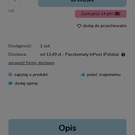
do koszyka
szt.
Zyskujesz
14
pkt [
]
dodaj do przechowalni
Dostępność:
1 szt.
Dostawa:
od 13,49 zł
- Paczkomaty InPost
(Polska)
Cena nie zawiera ewentualnych kosztów płatności
sprawdź formy dostawy
zapytaj o produkt
poleć znajomemu
dodaj opinię
Opis