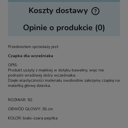
Koszty dostawy
Cena nie zawiera ewentualnych kosztów płatności
Opinie o produkcie (0)
Przedmiotem sprzedaży jest:
Czapka dla wcześniaka
OPIS:
Produkt uszyty z miękkiej w dotyku bawełny, więc nie
podrażni wrażliwej skóry wcześniaka.
Dzięki elastyczności materiału swobodnie założymy czapkę na
maleńką głowę dziecka.
ROZMIAR: 50
OBWÓD GŁOWY: 36 cm
KOLOR: biało-szara pepitka