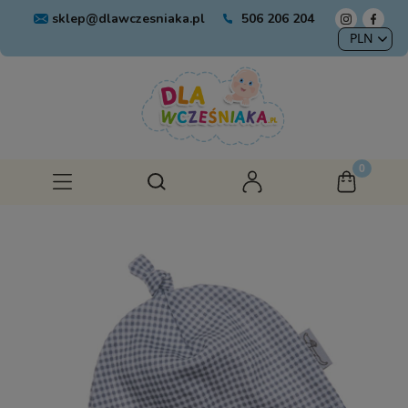
sklep@dlawczesniaka.pl
506 206 204