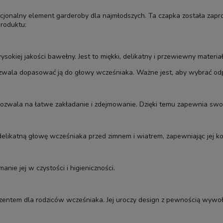
cjonalny element garderoby dla najmłodszych. Ta czapka została zapr
produktu:
kiej jakości bawełny. Jest to miękki, delikatny i przewiewny materiał
ozwala dopasować ją do głowy wcześniaka. Ważne jest, aby wybrać od
a pozwala na łatwe zakładanie i zdejmowanie. Dzięki temu zapewnia sw
ikatną głowę wcześniaka przed zimnem i wiatrem, zapewniając jej komfo
nie jej w czystości i higieniczności.
zentem dla rodziców wcześniaka. Jej uroczy design z pewnością wywoł