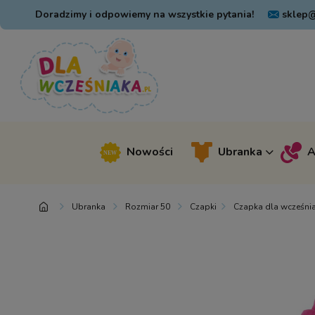
Doradzimy i odpowiemy na wszystkie pytania!
sklep@
Nowości
Ubranka
A
Ubranka
Rozmiar 50
Czapki
Czapka dla wcześnia