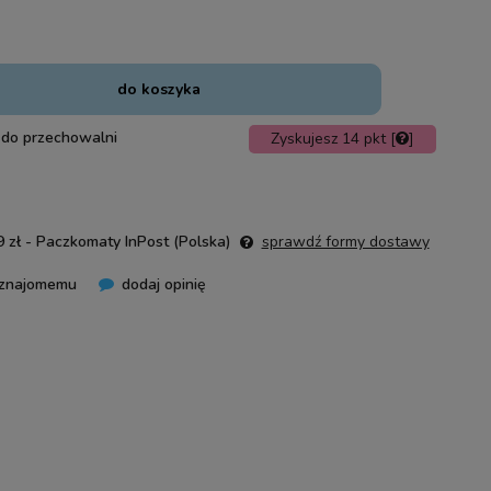
do koszyka
 do przechowalni
Zyskujesz
14
pkt [
]
 zł
- Paczkomaty InPost
(Polska)
sprawdź formy dostawy
 znajomemu
dodaj opinię
nie zawiera ewentualnych kosztów
ości