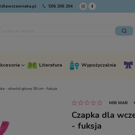
dlawczesniaka.pl
506 206 204
kcesoria
Literatura
Wypożyczalnia
ka - obwód głowy 36 cm - fuksja
MIR MAR
Czapka dla wcz
- fuksja