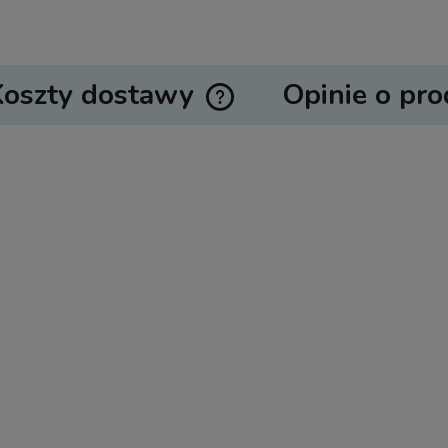
Koszty dostawy
Opinie o pro
Cena nie zawiera ewentualnych ko
płatności