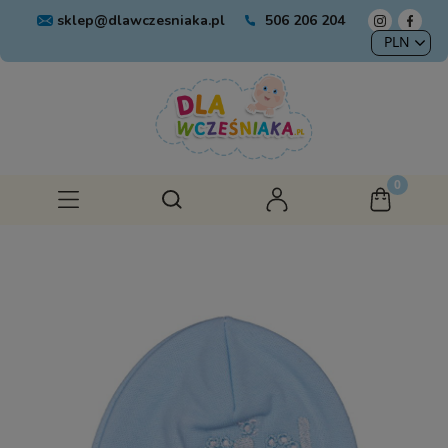
sklep@dlawczesniaka.pl
506 206 204