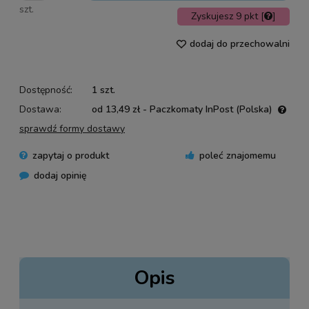
szt.
Zyskujesz
9
pkt [
]
dodaj do przechowalni
Dostępność:
1 szt.
Dostawa:
od 13,49 zł
- Paczkomaty InPost
(Polska)
Cena nie zawiera ewentualnych kosztów płatności
sprawdź formy dostawy
zapytaj o produkt
poleć znajomemu
dodaj opinię
Opis