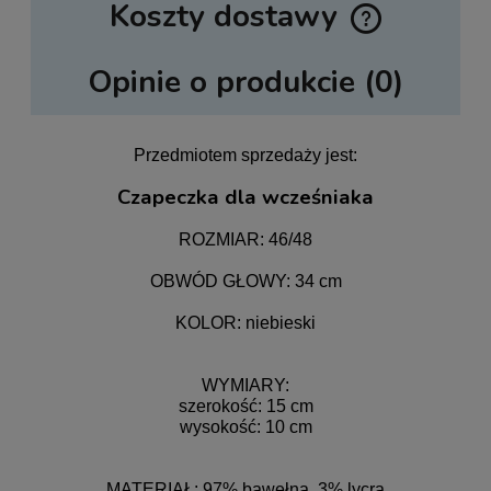
Koszty dostawy
Cena nie zawiera ewentualnych kosztów płatności
Opinie o produkcie (0)
Przedmiotem sprzedaży jest:
Czapeczka dla wcześniaka
ROZMIAR: 46/48
OBWÓD GŁOWY: 34 cm
KOLOR: niebieski
WYMIARY:
szerokość: 15 cm
wysokość: 10 cm
MATERIAŁ: 97% bawełna, 3% lycra