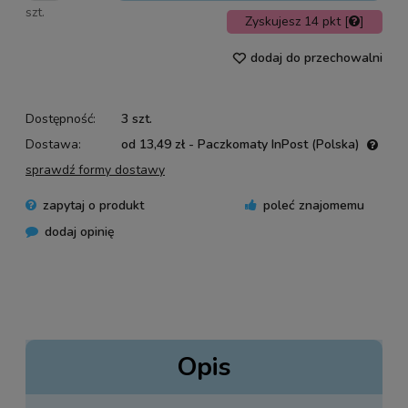
szt.
Zyskujesz
14
pkt [
]
dodaj do przechowalni
Dostępność:
3 szt.
Dostawa:
od 13,49 zł
- Paczkomaty InPost
(Polska)
Cena nie zawiera ewentualnych kosztów płatności
sprawdź formy dostawy
zapytaj o produkt
poleć znajomemu
dodaj opinię
Opis