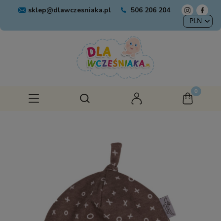
sklep@dlawczesniaka.pl
506 206 204