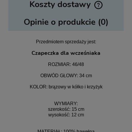
Koszty dostawy
Cena nie zawiera ewentualnych kosztów płatności
Opinie o produkcie (0)
Przedmiotem sprzedaży jest:
Czapeczka dla wcześniaka
ROZMIAR: 46/48
OBWÓD GŁOWY: 34 cm
KOLOR: brązowy w kółko i krzyżyk
WYMIARY:
szerokość: 15 cm
wysokość: 12 cm
MATERIAŁ: 100% bawełna