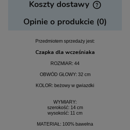
Koszty dostawy
Cena nie zawiera ewentualnych kosztów płatności
Opinie o produkcie (0)
Przedmiotem sprzedaży jest:
Czapka dla wcześniaka
ROZMIAR: 44
OBWÓD GŁOWY: 32 cm
KOLOR: beżowy w gwiazdki
WYMIARY:
szerokość: 14 cm
wysokość: 11 cm
MATERIAŁ: 100% bawełna