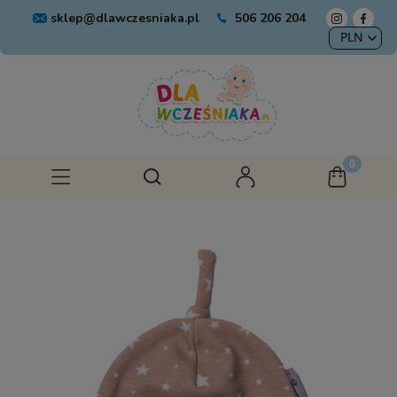
sklep@dlawczesniaka.pl
506 206 204