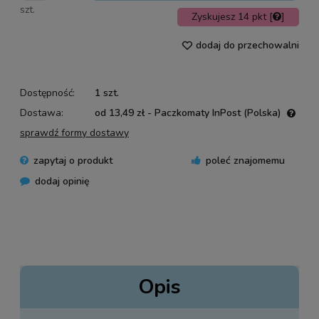
szt.
Zyskujesz
14
pkt [
]
dodaj do przechowalni
Dostępność:
1 szt.
Dostawa:
od 13,49 zł
- Paczkomaty InPost
(Polska)
Cena nie zawiera ewentualnych kosztów płatności
sprawdź formy dostawy
zapytaj o produkt
poleć znajomemu
dodaj opinię
Opis