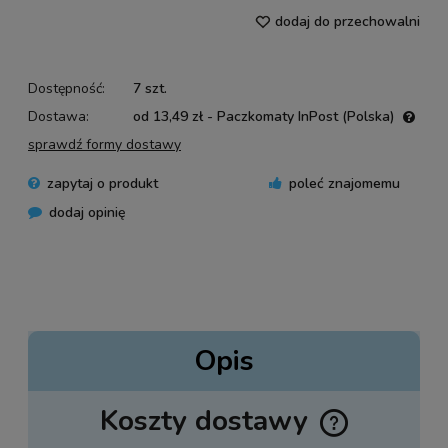
dodaj do przechowalni
Dostępność:
7 szt.
Dostawa:
od 13,49 zł
- Paczkomaty InPost
(Polska)
Cena nie zawiera ewentualnych kosztów płatności
sprawdź formy dostawy
zapytaj o produkt
poleć znajomemu
dodaj opinię
Opis
Koszty dostawy
Cena nie zawiera ewentualnych kosztów płatności