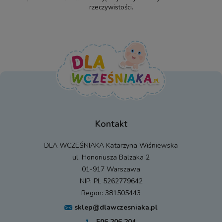
rzeczywistości.
Kontakt
DLA WCZEŚNIAKA Katarzyna Wiśniewska
ul. Honoriusza Balzaka 2
01-917 Warszawa
NIP: PL 5262779642
Regon: 381505443
sklep@dlawczesniaka.pl
506 206 204