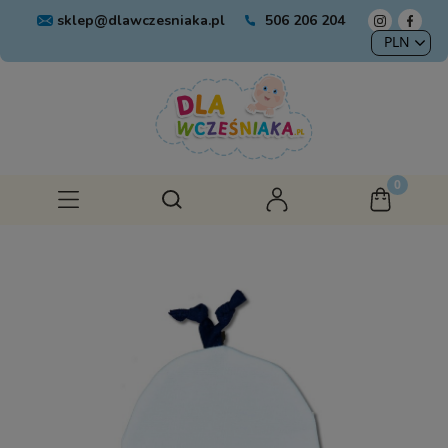
sklep@dlawczesniaka.pl
506 206 204