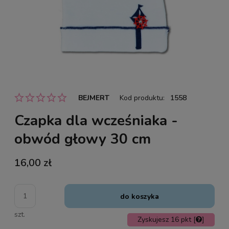
BEJMERT
Kod produktu:
1558
Czapka dla wcześniaka -
obwód głowy 30 cm
16,00 zł
do koszyka
szt.
Zyskujesz
16
pkt [
]