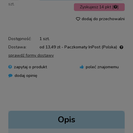
szt.
Zyskujesz
14
pkt [
]
dodaj do przechowalni
Dostępność:
1 szt.
Dostawa:
od 13,49 zł
- Paczkomaty InPost
(Polska)
Cena nie zawiera ewentualnych kosztów płatności
sprawdź formy dostawy
zapytaj o produkt
poleć znajomemu
dodaj opinię
Opis