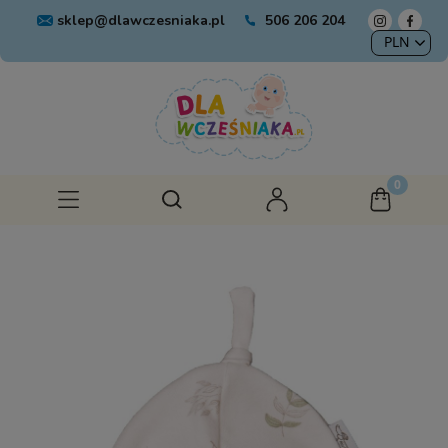
sklep@dlawczesniaka.pl
506 206 204