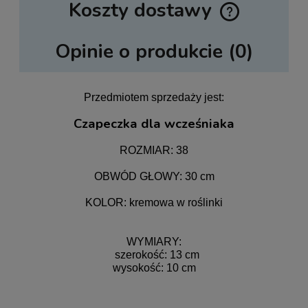
Koszty dostawy
Cena nie zawiera ewentualnych kosztów płatności
Opinie o produkcie (0)
Przedmiotem sprzedaży jest:
Czapeczka dla wcześniaka
ROZMIAR: 38
OBWÓD GŁOWY: 30 cm
KOLOR: kremowa w roślinki
WYMIARY:
szerokość: 13 cm
wysokość: 10 cm