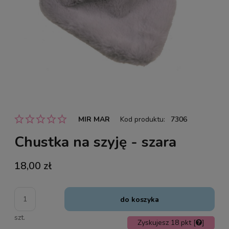
MIR MAR
Kod produktu:
7306
Chustka na szyję - szara
18,00 zł
do koszyka
szt.
Zyskujesz
18
pkt [
]