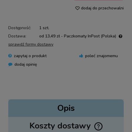
dodaj do przechowalni
Dostępność:
1 szt.
Dostawa:
od 13,49 zł
- Paczkomaty InPost
(Polska)
Cena nie zawiera ewentualnych kosztów płatności
sprawdź formy dostawy
zapytaj o produkt
poleć znajomemu
dodaj opinię
Opis
Koszty dostawy
Cena nie zawiera ewentualnych kosztów płatności