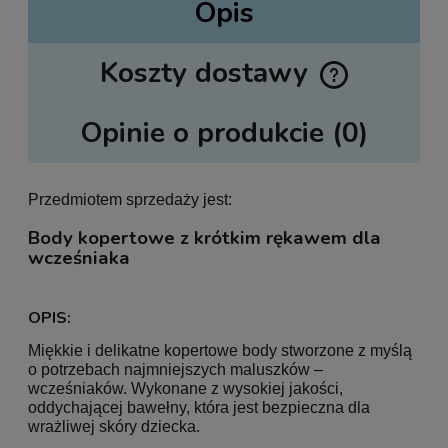
Opis
Koszty dostawy
Cena nie zawiera ewentualnych kosztów płatności
Opinie o produkcie (0)
Przedmiotem sprzedaży jest:
Body kopertowe z krótkim rękawem dla
wcześniaka
OPIS:
Miękkie i delikatne kopertowe body stworzone z myślą
o potrzebach najmniejszych maluszków –
wcześniaków. Wykonane z wysokiej jakości,
oddychającej bawełny, która jest bezpieczna dla
wrażliwej skóry dziecka.