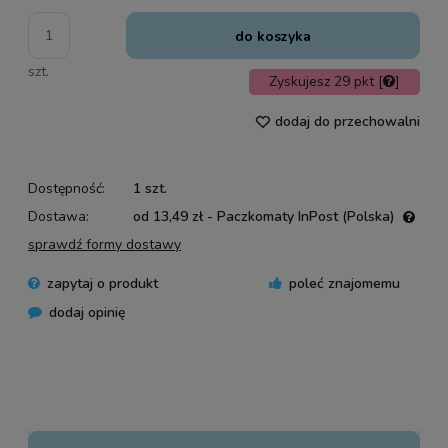
do koszyka
szt.
Zyskujesz
29
pkt [
]
dodaj do przechowalni
Dostępność:
1 szt.
Dostawa:
od 13,49 zł
- Paczkomaty InPost
(Polska)
Cena nie zawiera ewentualnych kosztów płatności
sprawdź formy dostawy
zapytaj o produkt
poleć znajomemu
dodaj opinię