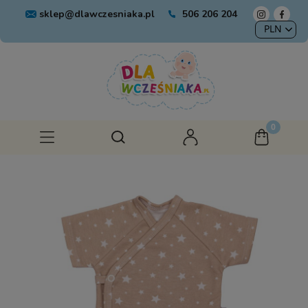
sklep@dlawczesniaka.pl
506 206 204