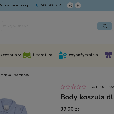
dlawczesniaka.pl
506 206 204
kcesoria
Literatura
Wypożyczalnia
eśniaka - rozmiar 50
ARTEX
Ko
Body koszula dl
39,00 zł