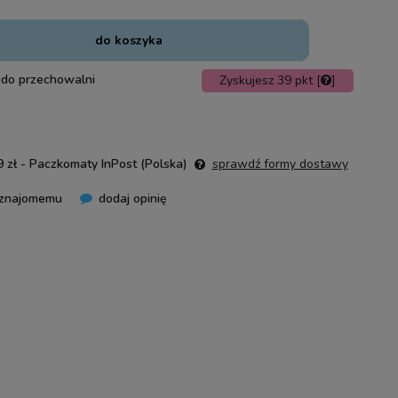
do koszyka
 do przechowalni
Zyskujesz
39
pkt [
]
 zł
- Paczkomaty InPost
(Polska)
sprawdź formy dostawy
 znajomemu
dodaj opinię
nie zawiera ewentualnych kosztów
ości