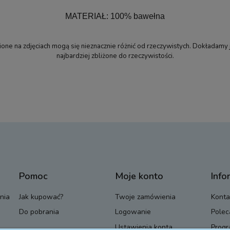
MATERIAŁ: 100% bawełna
ne na zdjęciach mogą się nieznacznie różnić od rzeczywistych. Dokładamy 
najbardziej zbliżone do rzeczywistości.
Pomoc
Moje konto
Info
nia
Jak kupować?
Twoje zamówienia
Konta
Do pobrania
Logowanie
Polec
Ustawienia konta
Progr