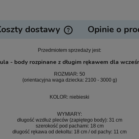
Koszty dostawy
Opinie o pro
Cena nie zawiera ewentualnych ko
Przedmiotem sprzedaży jest:
płatności
ula - body rozpinane z długim rękawem dla wcześ
ROZMIAR: 50
(orientacyjna waga dziecka: 2100 - 3000 g)
KOLOR: niebieski
WYMIARY:
długość wzdłuż pleców (zapiętego body): 31 cm
szerokość pod pachami: 18 cm
długość rękawa od dekoltu: 18 cm / od pachy: 11 cm