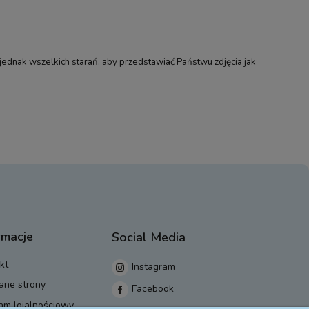
jednak wszelkich starań, aby przedstawiać Państwu zdjęcia jak
rmacje
Social Media
kt
Instagram
ane strony
Facebook
am lojalnościowy