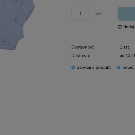
szt.
dodaj
Dostępność:
1 szt.
Dostawa:
od 13,49
zapytaj o produkt
poleć
Cena 
płatn