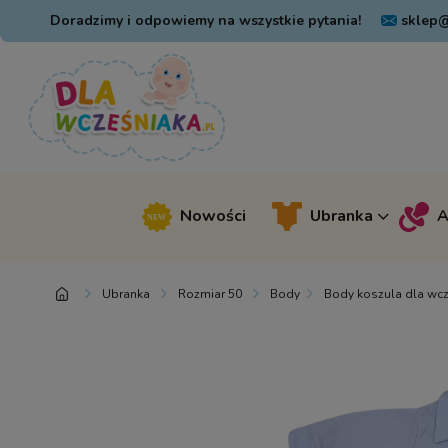
Doradzimy i odpowiemy na wszystkie pytania!
sklep@
Nowości
Ubranka
A
Ubranka
Rozmiar 50
Body
Body koszula dla wcz