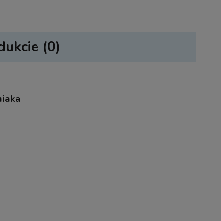
dukcie (0)
sztów
niaka