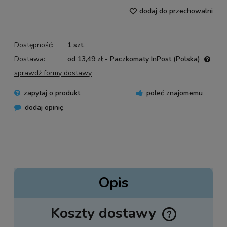
dodaj do przechowalni
Dostępność:
1 szt.
Dostawa:
od 13,49 zł
- Paczkomaty InPost
(Polska)
Cena nie zawiera ewentualnych kosztów płatności
sprawdź formy dostawy
zapytaj o produkt
poleć znajomemu
dodaj opinię
Opis
Koszty dostawy
Cena nie zawiera ewentualnych kosztów płatności