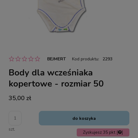
BEJMERT
Kod produktu:
2293
Body dla wcześniaka
kopertowe - rozmiar 50
35,00 zł
do koszyka
szt.
Zyskujesz
35
pkt [
]