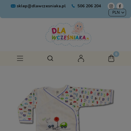
sklep@dlawczesniaka.pl
506 206 204