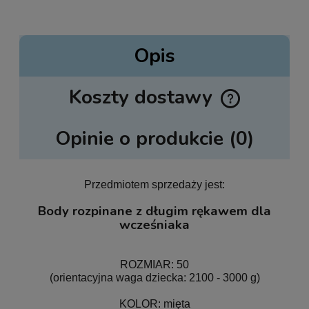
Opis
Koszty dostawy
Cena nie zawiera ewentualnych kosztów płatności
Opinie o produkcie (0)
Przedmiotem sprzedaży jest:
Body rozpinane z długim rękawem dla
wcześniaka
ROZMIAR: 50
(orientacyjna waga dziecka: 2100 - 3000 g)
KOLOR: mięta