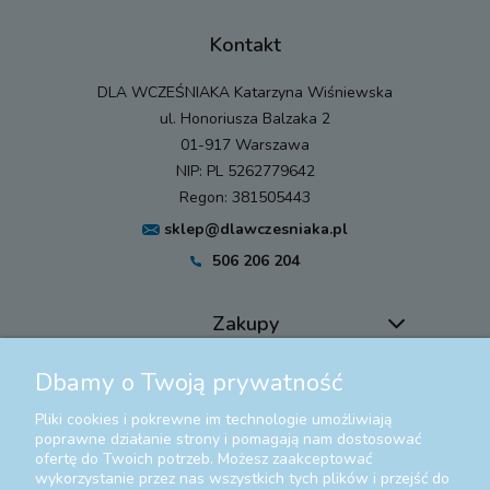
Kontakt
DLA WCZEŚNIAKA Katarzyna Wiśniewska
ul. Honoriusza Balzaka 2
01-917 Warszawa
NIP: PL 5262779642
Regon: 381505443
sklep@dlawczesniaka.pl
506 206 204
Zakupy
Dbamy o Twoją prywatność
Pomoc
Pliki cookies i pokrewne im technologie umożliwiają
Moje konto
poprawne działanie strony i pomagają nam dostosować
ofertę do Twoich potrzeb. Możesz zaakceptować
wykorzystanie przez nas wszystkich tych plików i przejść do