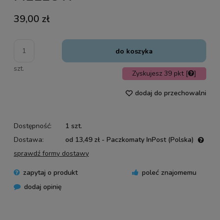
39,00 zł
do koszyka
szt.
Zyskujesz
39
pkt [
]
dodaj do przechowalni
Dostępność:
1 szt.
Dostawa:
od 13,49 zł
- Paczkomaty InPost
(Polska)
Cena nie zawiera ewentualnych kosztów płatności
sprawdź formy dostawy
zapytaj o produkt
poleć znajomemu
dodaj opinię