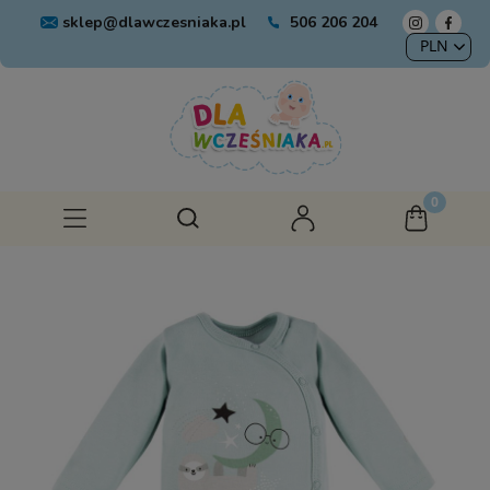
sklep@dlawczesniaka.pl
506 206 204