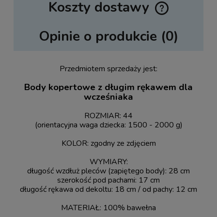
Koszty dostawy
Cena nie zawiera ewentualnych kosztów płatności
Opinie o produkcie (0)
Przedmiotem sprzedaży jest:
Body kopertowe z długim rękawem dla
wcześniaka
ROZMIAR: 44
(orientacyjna waga dziecka: 1500 - 2000 g)
KOLOR: zgodny ze zdjęciem
WYMIARY:
długość wzdłuż pleców (zapiętego body): 28 cm
szerokość pod pachami: 17 cm
długość rękawa od dekoltu: 18 cm / od pachy: 12 cm
MATERIAŁ: 100% bawełna