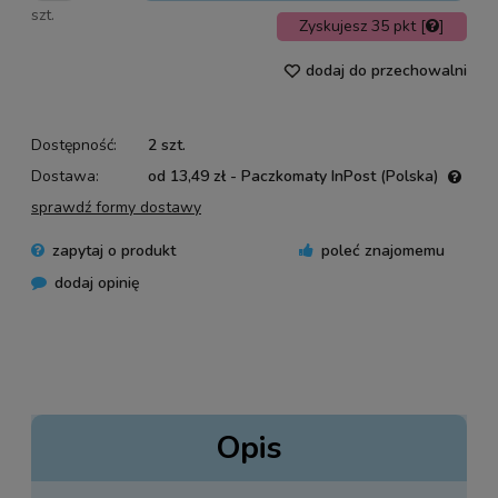
szt.
Zyskujesz
35
pkt [
]
dodaj do przechowalni
Dostępność:
2 szt.
Dostawa:
od 13,49 zł
- Paczkomaty InPost
(Polska)
Cena nie zawiera ewentualnych kosztów płatności
sprawdź formy dostawy
zapytaj o produkt
poleć znajomemu
dodaj opinię
Opis