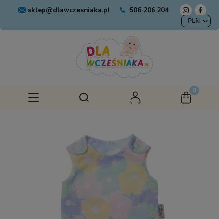
sklep@dlawczesniaka.pl
506 206 204