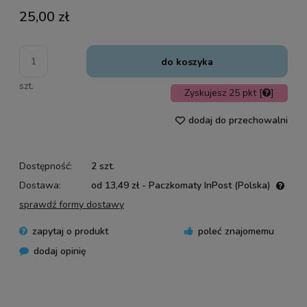
25,00 zł
do koszyka
szt.
Zyskujesz
25
pkt [
]
dodaj do przechowalni
Dostępność:
2 szt.
Dostawa:
od 13,49 zł
- Paczkomaty InPost
(Polska)
Cena nie zawiera ewentualnych kosztów płatności
sprawdź formy dostawy
zapytaj o produkt
poleć znajomemu
dodaj opinię