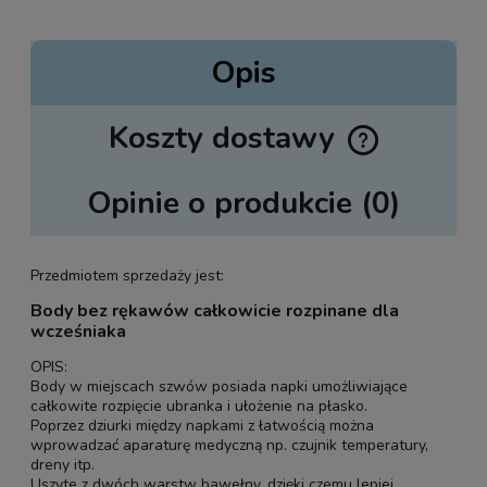
Opis
Koszty dostawy
Cena nie zawiera ewentualnych kosztów płatności
Opinie o produkcie (0)
Przedmiotem sprzedaży jest:
Body bez rękawów całkowicie rozpinane dla
wcześniaka
OPIS:
Body w miejscach szwów posiada napki umożliwiające
całkowite rozpięcie ubranka i ułożenie na płasko.
Poprzez dziurki między napkami z łatwością można
wprowadzać aparaturę medyczną np. czujnik temperatury,
dreny itp.
Uszyte z dwóch warstw bawełny, dzięki czemu lepiej