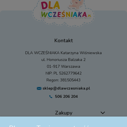
Kontakt
DLA WCZEŚNIAKA Katarzyna Wiśniewska
ul. Honoriusza Balzaka 2
01-917 Warszawa
NIP: PL 5262779642
Regon: 381505443
sklep@dlawczesniaka.pl
506 206 204
Zakupy