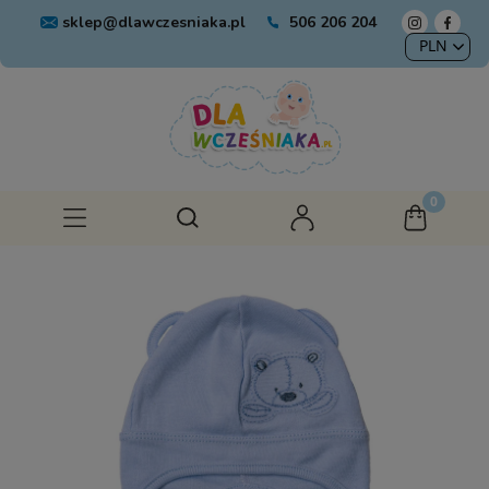
sklep@dlawczesniaka.pl
506 206 204