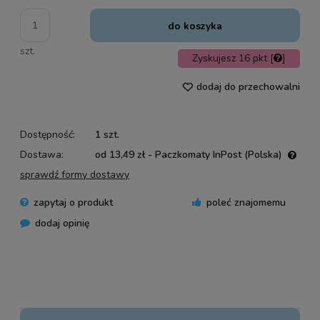
do koszyka
szt.
Zyskujesz
16
pkt [
]
dodaj do przechowalni
Dostępność:
1 szt.
Dostawa:
od 13,49 zł
- Paczkomaty InPost
(Polska)
Cena nie zawiera ewentualnych kosztów płatności
sprawdź formy dostawy
zapytaj o produkt
poleć znajomemu
dodaj opinię