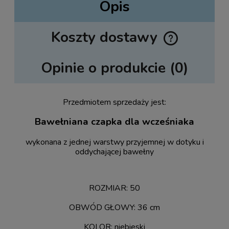
Opis
Koszty dostawy
Cena nie zawiera ewentualnych kosztów płatności
Opinie o produkcie (0)
Przedmiotem sprzedaży jest:
Bawełniana czapka dla wcześniaka
wykonana z jednej warstwy przyjemnej w dotyku i
oddychającej bawełny
ROZMIAR: 50
OBWÓD GŁOWY: 36 cm
KOLOR: niebieski