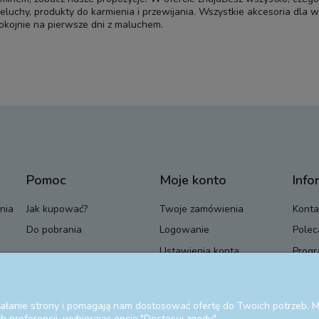
ieluchy, produkty do karmienia i przewijania. Wszystkie
akcesoria dla 
pokojnie na pierwsze dni z maluchem.
Pomoc
Moje konto
Info
nia
Jak kupować?
Twoje zamówienia
Konta
Do pobrania
Logowanie
Polec
Ustawienia konta
Progr
Przechowalnia
Blog
ziałanie strony i pomagają nam dostosować ofertę do Twoich potrzeb.
 preferencji, wybierając opcję "Dostosuj zgody".