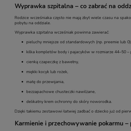
Wyprawka szpitalna – co zabrać na oddz
Rodzice wcześniaka często nie mają zbyt wiele czasu na spako
pobytu na oddziale.
Wyprawka szpitalna wcześniak powinna zawierać:
pieluchy mniejsze od standardowych (np. preemie lub 0)
kilka kompletów body i pajacyków w rozmiarze 44–50 – 
cienką czapeczkę z bawełny,
miękki kocyk lub rożek,
matę do przewijania,
bezzapachowe chusteczki nawilżane,
delikatny krem ochronny do skóry noworodka.
Dzięki takiemu zestawowi łatwiej zadbać o dziecko już od pier
Karmienie i przechowywanie pokarmu – 