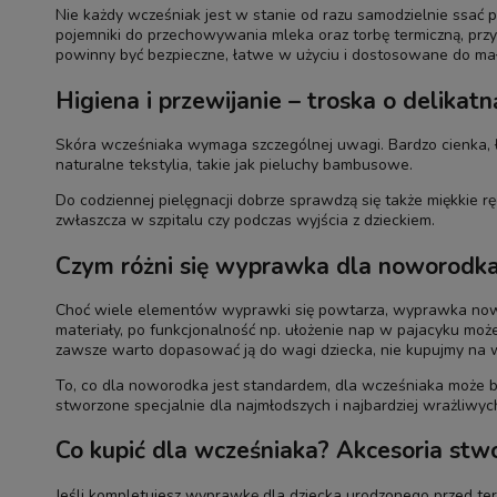
Nie każdy wcześniak jest w stanie od razu samodzielnie ssać 
pojemniki do przechowywania mleka oraz torbę termiczną, prz
powinny być bezpieczne, łatwe w użyciu i dostosowane do małe
Higiena i przewijanie – troska o delikatn
Skóra wcześniaka wymaga szczególnej uwagi. Bardzo cienka, ła
naturalne tekstylia, takie jak pieluchy bambusowe.
Do codziennej pielęgnacji dobrze sprawdzą się także miękkie r
zwłaszcza w szpitalu czy podczas wyjścia z dzieckiem.
Czym różni się wyprawka dla noworodka
Choć wiele elementów wyprawki się powtarza, wyprawka nowo
materiały, po funkcjonalność np. ułożenie nap w pajacyku moż
zawsze warto dopasować ją do wagi dziecka, nie kupujmy na wy
To, co dla noworodka jest standardem, dla wcześniaka może b
stworzone specjalnie dla najmłodszych i najbardziej wrażliwych
Co kupić dla wcześniaka? Akcesoria stw
Jeśli kompletujesz wyprawkę dla dziecka urodzonego przed te