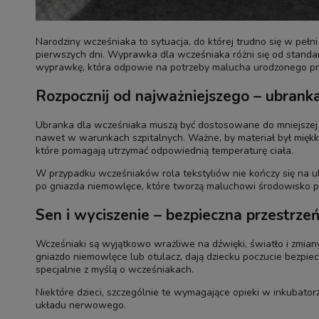
Narodziny wcześniaka to sytuacja, do której trudno się w peł
pierwszych dni. Wyprawka dla wcześniaka różni się od standard
wyprawkę, która odpowie na potrzeby malucha urodzonego prz
Rozpocznij od najważniejszego – ubranka 
Ubranka dla wcześniaka muszą być dostosowane do mniejszej mas
nawet w warunkach szpitalnych. Ważne, by materiał był miękk
które pomagają utrzymać odpowiednią temperaturę ciała.
W przypadku wcześniaków rola tekstyliów nie kończy się na ub
po gniazda niemowlęce, które tworzą maluchowi środowisko pr
Sen i wyciszenie – bezpieczna przestrze
Wcześniaki są wyjątkowo wrażliwe na dźwięki, światło i zmian
gniazdo niemowlęce lub otulacz, dają dziecku poczucie bezp
specjalnie z myślą o wcześniakach.
Niektóre dzieci, szczególnie te wymagające opieki w inkubatorz
układu nerwowego.