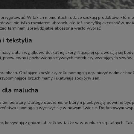
ni przygotować. W takich momentach rodzice szukają produktów, które
owej nie tylko rozmiarem ubranek, ale też specyfiką akcesoriów, materi
ed terminem, sprawdź jakie akcesoria warto wybrać.
i tekstylia
y ciała i wyjątkowo delikatnej skóry. Najlepiej sprawdzają się body i 
i, przewiewny i pozbawiony sztywnych metek czy wystających szwów. 
rankach. Otulające kocyki czy rożki pomagają ograniczyć nadmiar bodź
zypominające brzuch mamy i ułatwiają spokojny sen.
ń dla malucha
y temperatury. Dlatego otoczenie, w którym przebywają, powinno być p
ieczeństwa i pomagają wyciszyć się w nowym świecie. Dodatkowym wsp
e, korzystają z gniazd lub rożków także w warunkach szpitalnych. Takie