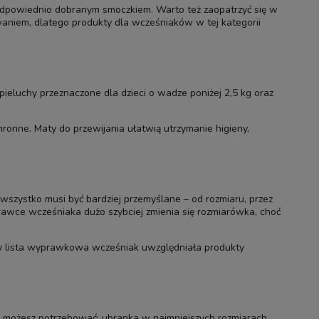
z odpowiednio dobranym smoczkiem. Warto też zaopatrzyć się w
aniem, dlatego produkty dla wcześniaków w tej kategorii
ieluchy przeznaczone dla dzieci o wadze poniżej 2,5 kg oraz
hronne. Maty do przewijania ułatwią utrzymanie higieny,
ystko musi być bardziej przemyślane – od rozmiaru, przez
rawce wcześniaka dużo szybciej zmienia się rozmiarówka, choć
 by lista wyprawkowa wcześniak uwzględniała produkty
o możesz potrzebować: ubranka w najmniejszych rozmiarach,