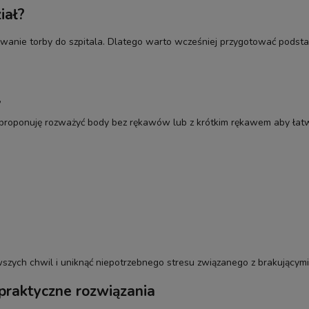
iał?
wanie torby do szpitala. Dlatego warto wcześniej przygotować podsta
,
proponuję rozważyć body bez rękawów lub z krótkim rękawem aby łatwi
wszych chwil i uniknąć niepotrzebnego stresu związanego z brakującymi
praktyczne rozwiązania