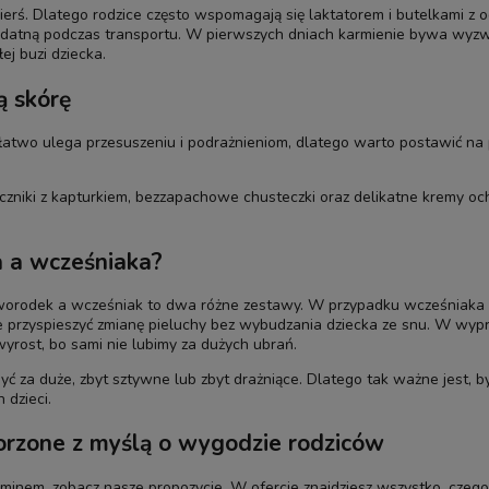
pierś. Dlatego rodzice często wspomagają się laktatorem i butelkami 
ydatną podczas transportu. W pierwszych dniach karmienie bywa wyzw
j buzi dziecka.
ą skórę
two ulega przesuszeniu i podrażnieniom, dlatego warto postawić na p
ęczniki z kapturkiem, bezzapachowe chusteczki oraz delikatne kremy oc
 a wcześniaka?
rodek a wcześniak to dwa różne zestawy. W przypadku wcześniaka wsz
e przyspieszyć zmianę pieluchy bez wybudzania dziecka ze snu. W wyp
rost, bo sami nie lubimy za dużych ubrań.
yć za duże, zbyt sztywne lub zbyt drażniące. Dlatego tak ważne jest,
 dzieci.
orzone z myślą o wygodzie rodziców
rminem, zobacz nasze propozycje. W ofercie znajdziesz wszystko, czeg