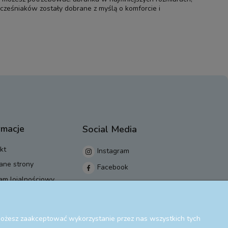
wcześniaków
zostały dobrane z myślą o komforcie i
rmacje
Social Media
kt
Instagram
ane strony
Facebook
am lojalnościowy
 Możesz zaakceptować wykorzystanie przez nas wszystkich tych