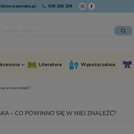
dlawczesniaka.pl
506 206 204
kcesoria
Literatura
Wypożyczalnia
ię w niej znaleźć?
 – CO POWINNO SIĘ W NIEJ ZNALEŹĆ?