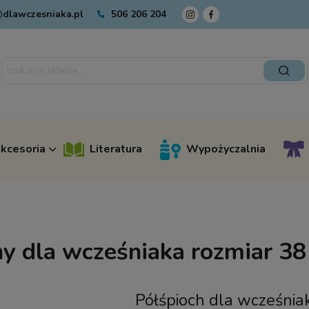
dlawczesniaka.pl
506 206 204
kcesoria
Literatura
Wypożyczalnia
hy dla wcześniaka rozmiar 38
Półśpioch dla wcześnia