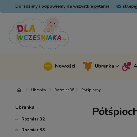
Doradzimy i odpowiemy na wszystkie pytania!
sklep@
Nowości
Ubranka
A
Ubranka
Rozmiar 38
Półśpiochy
Ubranka
Półśpioc
Rozmiar 32
Rozmiar 38