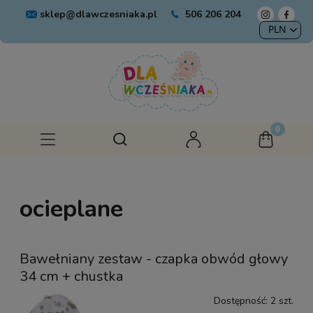
sklep@dlawczesniaka.pl
506 206 204
ocieplane
Bawełniany zestaw - czapka obwód głowy
34 cm + chustka
Dostępność:
2 szt.