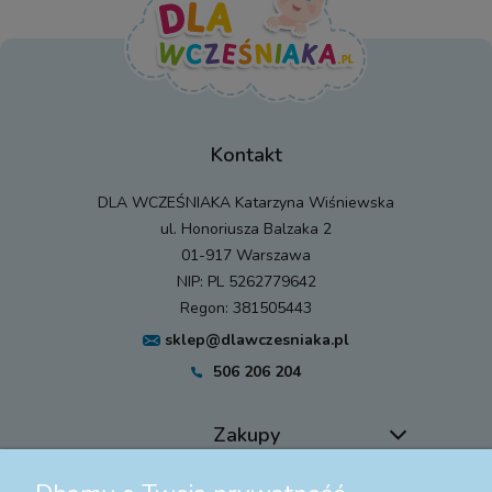
Kontakt
DLA WCZEŚNIAKA Katarzyna Wiśniewska
ul. Honoriusza Balzaka 2
01-917 Warszawa
NIP: PL 5262779642
Regon: 381505443
sklep@dlawczesniaka.pl
506 206 204
Zakupy
Pomoc