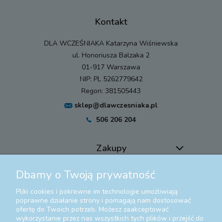
Kontakt
DLA WCZEŚNIAKA Katarzyna Wiśniewska
ul. Honoriusza Balzaka 2
01-917 Warszawa
NIP: PL 5262779642
Regon: 381505443
sklep@dlawczesniaka.pl
506 206 204
Zakupy
Dbamy o Twoją prywatność
Pomoc
Pliki cookies i pokrewne im technologie umożliwiają
Moje konto
poprawne działanie strony i pomagają nam dostosować
ofertę do Twoich potrzeb. Możesz zaakceptować
wykorzystanie przez nas wszystkich tych plików i przejść do