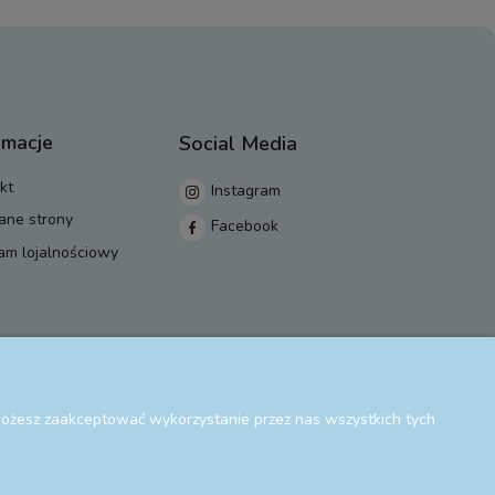
rmacje
Social Media
kt
Instagram
ane strony
Facebook
am lojalnościowy
 Możesz zaakceptować wykorzystanie przez nas wszystkich tych