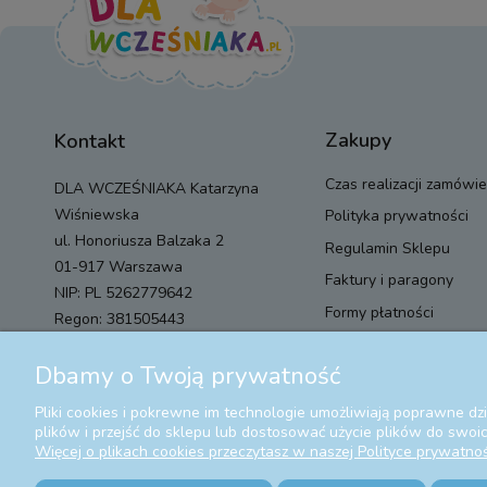
Zakupy
Kontakt
Czas realizacji zamówie
DLA WCZEŚNIAKA Katarzyna
Wiśniewska
Polityka prywatności
ul. Honoriusza Balzaka 2
Regulamin Sklepu
01-917 Warszawa
Faktury i paragony
NIP: PL 5262779642
Formy płatności
Regon: 381505443
Koszt dostawy
sklep@dlawczesniaka.pl
Dbamy o Twoją prywatność
Zwroty i reklamacje
506 206 204
Pliki cookies i pokrewne im technologie umożliwiają poprawne d
plików i przejść do sklepu lub dostosować użycie plików do swoich
Więcej o plikach cookies przeczytasz w naszej Polityce prywatnoś