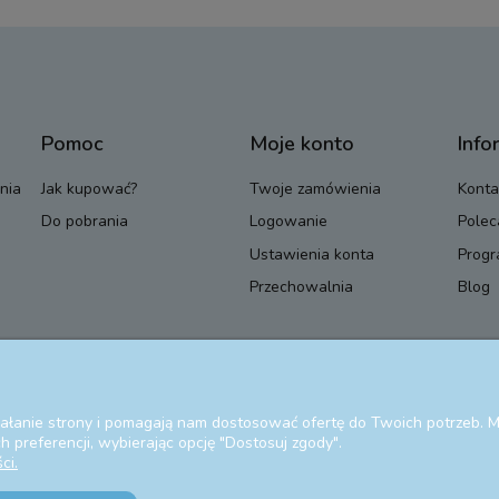
Pomoc
Moje konto
Info
nia
Jak kupować?
Twoje zamówienia
Konta
Do pobrania
Logowanie
Polec
Ustawienia konta
Progr
Przechowalnia
Blog
ziałanie strony i pomagają nam dostosować ofertę do Twoich potrzeb.
 preferencji, wybierając opcję "Dostosuj zgody".
ci.