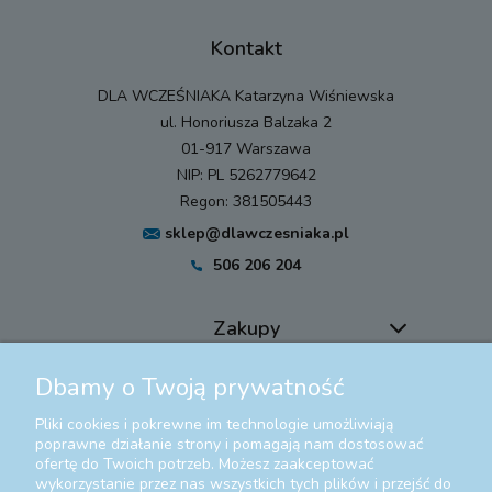
Kontakt
DLA WCZEŚNIAKA Katarzyna Wiśniewska
ul. Honoriusza Balzaka 2
01-917 Warszawa
NIP: PL 5262779642
Regon: 381505443
sklep@dlawczesniaka.pl
506 206 204
Zakupy
Dbamy o Twoją prywatność
Pomoc
Pliki cookies i pokrewne im technologie umożliwiają
Moje konto
poprawne działanie strony i pomagają nam dostosować
ofertę do Twoich potrzeb. Możesz zaakceptować
wykorzystanie przez nas wszystkich tych plików i przejść do