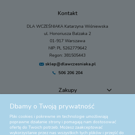
Kontakt
DLA WCZEŚNIAKA Katarzyna Wiśniewska
ul. Honoriusza Balzaka 2
01-917 Warszawa
NIP: PL 5262779642
Regon: 381505443
sklep@dlawczesniaka.pl
506 206 204
Zakupy
Dbamy o Twoją prywatność
Pomoc
Pliki cookies i pokrewne im technologie umożliwiają
Moje konto
poprawne działanie strony i pomagają nam dostosować
ofertę do Twoich potrzeb. Możesz zaakceptować
wykorzystanie przez nas wszystkich tych plików i przejść do