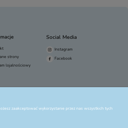
rmacje
Social Media
kt
Instagram
ane strony
Facebook
am lojalnościowy
 Możesz zaakceptować wykorzystanie przez nas wszystkich tych