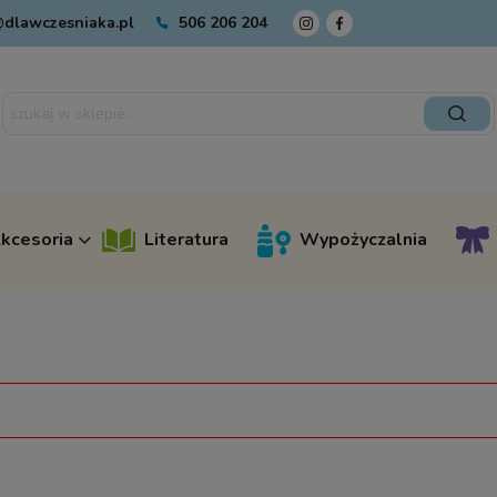
dlawczesniaka.pl
506 206 204
kcesoria
Literatura
Wypożyczalnia