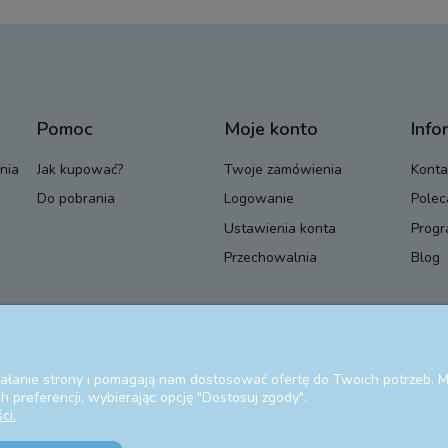
Pomoc
Moje konto
Info
nia
Jak kupować?
Twoje zamówienia
Konta
Do pobrania
Logowanie
Polec
Ustawienia konta
Progr
Przechowalnia
Blog
ziałanie strony i pomagają nam dostosować ofertę do Twoich potrzeb.
 preferencji, wybierając opcję "Dostosuj zgody".
ci.