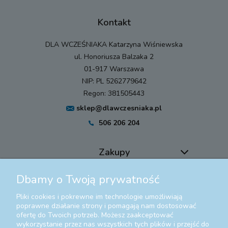
Kontakt
DLA WCZEŚNIAKA Katarzyna Wiśniewska
ul. Honoriusza Balzaka 2
01-917 Warszawa
NIP: PL 5262779642
Regon: 381505443
sklep@dlawczesniaka.pl
506 206 204
Zakupy
Dbamy o Twoją prywatność
Pomoc
Pliki cookies i pokrewne im technologie umożliwiają
Moje konto
poprawne działanie strony i pomagają nam dostosować
ofertę do Twoich potrzeb. Możesz zaakceptować
wykorzystanie przez nas wszystkich tych plików i przejść do