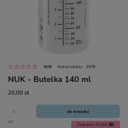
NUK
Kod produktu:
2378
NUK - Butelka 140 ml
20,00 zł
do koszyka
szt.
Zyskujesz
20
pkt [
]