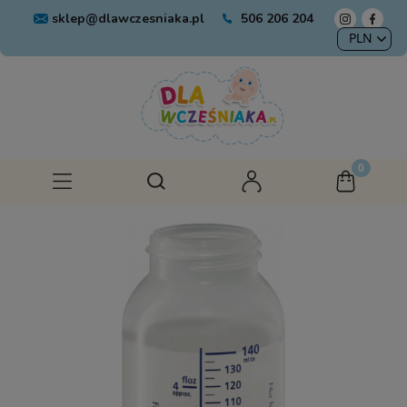
sklep@dlawczesniaka.pl
506 206 204