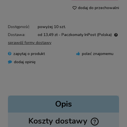
dodaj do przechowalni
Dostępność:
powyżej 10 szt.
Dostawa:
od 13,49 zł
- Paczkomaty InPost
(Polska)
Cena nie zawiera ewentualnych kosztów płatności
sprawdź formy dostawy
zapytaj o produkt
poleć znajomemu
dodaj opinię
Opis
Koszty dostawy
Cena nie zawiera ewentualnych kosztów płatności