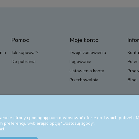
Pomoc
Moje konto
Info
nia
Jak kupować?
Twoje zamówienia
Konta
Do pobrania
Logowanie
Polec
Ustawienia konta
Progr
Przechowalnia
Blog
ziałanie strony i pomagają nam dostosować ofertę do Twoich potrzeb.
 preferencji, wybierając opcję "Dostosuj zgody".
ci.