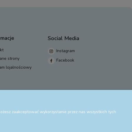
rmacje
Social Media
kt
Instagram
ane strony
Facebook
am lojalnościowy
 Możesz zaakceptować wykorzystanie przez nas wszystkich tych