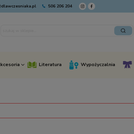
dlawczesniaka.pl
506 206 204
kcesoria
Literatura
Wypożyczalnia