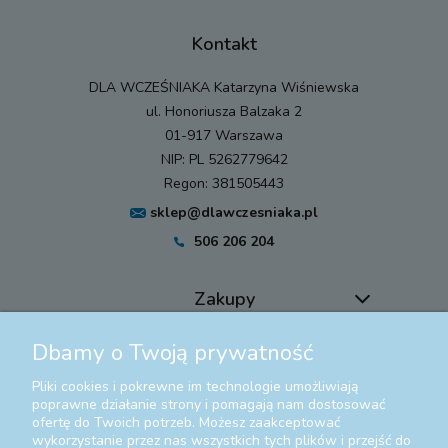
Kontakt
DLA WCZEŚNIAKA Katarzyna Wiśniewska
ul. Honoriusza Balzaka 2
01-917 Warszawa
NIP: PL 5262779642
Regon: 381505443
sklep@dlawczesniaka.pl
506 206 204
Zakupy
Dbamy o Twoją prywatność
Pomoc
Pliki cookies i pokrewne im technologie umożliwiają
Moje konto
poprawne działanie strony i pomagają nam dostosować
ofertę do Twoich potrzeb. Możesz zaakceptować
wykorzystanie przez nas wszystkich tych plików i przejść do