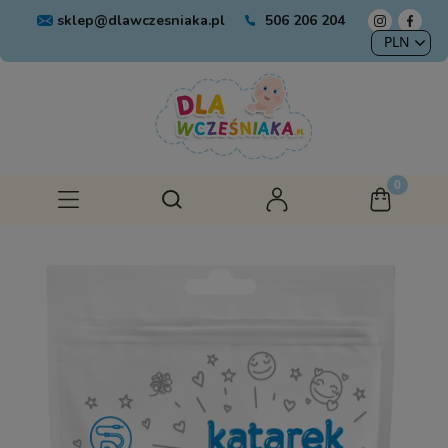
sklep@dlawczesniaka.pl
506 206 204