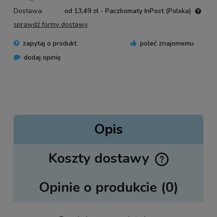
Dostawa:
od 13,49 zł
- Paczkomaty InPost
(Polska)
Cena nie zawiera ewentualnych kosztów płatności
sprawdź formy dostawy
zapytaj o produkt
poleć znajomemu
dodaj opinię
Opis
Koszty dostawy
Cena nie zawiera ewentualnych kosztów płatności
Opinie o produkcie (0)