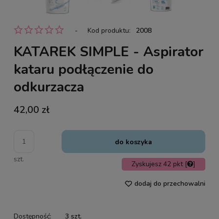
-
Kod produktu:
2008
KATAREK SIMPLE - Aspirator
kataru podłączenie do
odkurzacza
42,00 zł
do koszyka
szt.
Zyskujesz
42
pkt [
]
dodaj do przechowalni
Dostępność:
3 szt.