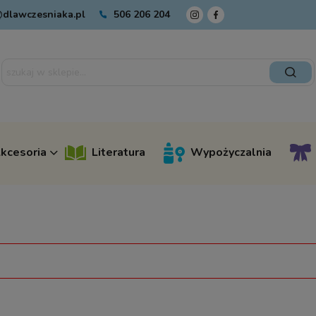
dlawczesniaka.pl
506 206 204
kcesoria
Literatura
Wypożyczalnia