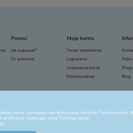
Pomoc
Moje konto
Info
nia
Jak kupować?
Twoje zamówienia
Konta
Do pobrania
Logowanie
Polec
Ustawienia konta
Progr
Przechowalnia
Blog
ziałanie strony i pomagają nam dostosować ofertę do Twoich potrzeb.
 preferencji, wybierając opcję "Dostosuj zgody".
ci.