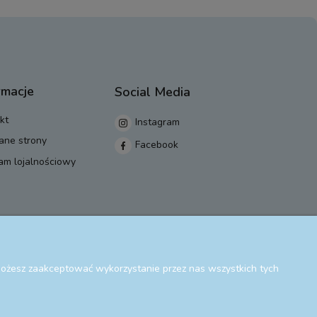
rmacje
Social Media
kt
Instagram
ane strony
Facebook
am lojalnościowy
 Możesz zaakceptować wykorzystanie przez nas wszystkich tych