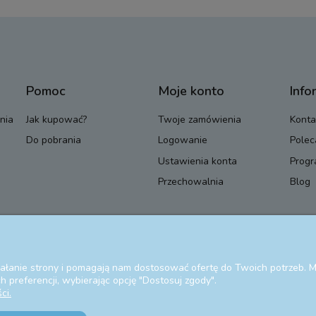
Pomoc
Moje konto
Info
nia
Jak kupować?
Twoje zamówienia
Konta
Do pobrania
Logowanie
Polec
Ustawienia konta
Progr
Przechowalnia
Blog
ziałanie strony i pomagają nam dostosować ofertę do Twoich potrzeb.
 preferencji, wybierając opcję "Dostosuj zgody".
ci.