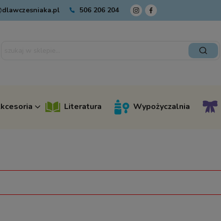
dlawczesniaka.pl
506 206 204
kcesoria
Literatura
Wypożyczalnia