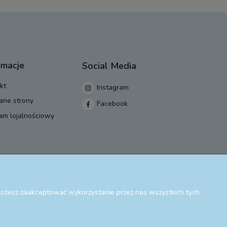
rmacje
Social Media
kt
Instagram
ane strony
Facebook
am lojalnościowy
 Możesz zaakceptować wykorzystanie przez nas wszystkich tych