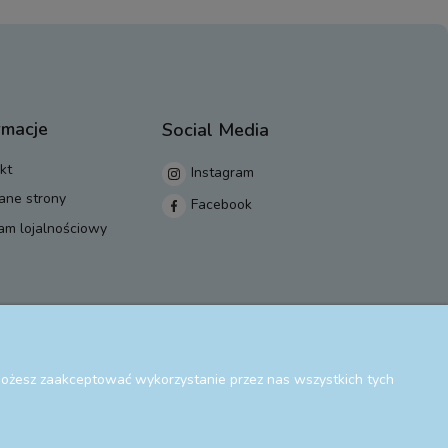
rmacje
Social Media
kt
Instagram
ane strony
Facebook
am lojalnościowy
 Możesz zaakceptować wykorzystanie przez nas wszystkich tych