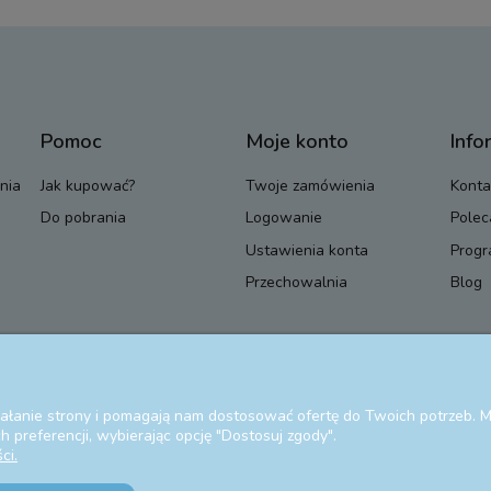
Pomoc
Moje konto
Info
nia
Jak kupować?
Twoje zamówienia
Konta
Do pobrania
Logowanie
Polec
Ustawienia konta
Progr
Przechowalnia
Blog
ziałanie strony i pomagają nam dostosować ofertę do Twoich potrzeb.
 preferencji, wybierając opcję "Dostosuj zgody".
ci.