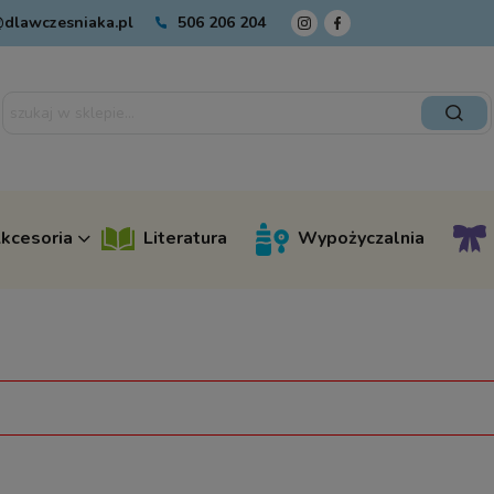
dlawczesniaka.pl
506 206 204
kcesoria
Literatura
Wypożyczalnia