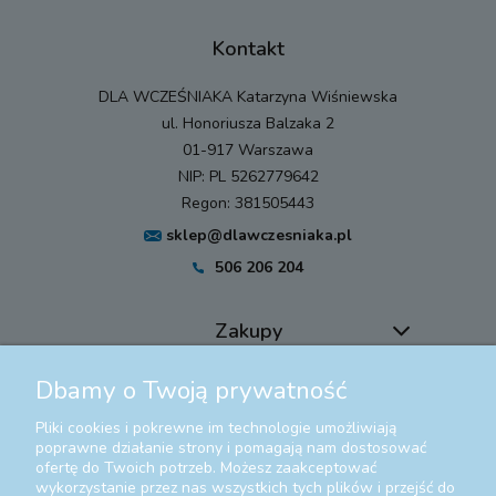
Kontakt
DLA WCZEŚNIAKA Katarzyna Wiśniewska
ul. Honoriusza Balzaka 2
01-917 Warszawa
NIP: PL 5262779642
Regon: 381505443
sklep@dlawczesniaka.pl
506 206 204
Zakupy
Dbamy o Twoją prywatność
Pomoc
Pliki cookies i pokrewne im technologie umożliwiają
Moje konto
poprawne działanie strony i pomagają nam dostosować
ofertę do Twoich potrzeb. Możesz zaakceptować
wykorzystanie przez nas wszystkich tych plików i przejść do