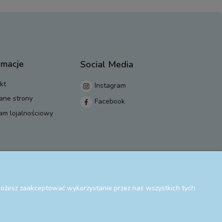
rmacje
Social Media
kt
Instagram
ane strony
Facebook
am lojalnościowy
 Możesz zaakceptować wykorzystanie przez nas wszystkich tych