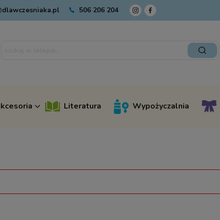
dlawczesniaka.pl
506 206 204
kcesoria
Literatura
Wypożyczalnia