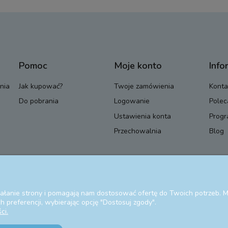
Pomoc
Moje konto
Info
nia
Jak kupować?
Twoje zamówienia
Konta
Do pobrania
Logowanie
Polec
Ustawienia konta
Progr
Przechowalnia
Blog
ziałanie strony i pomagają nam dostosować ofertę do Twoich potrzeb.
 preferencji, wybierając opcję "Dostosuj zgody".
ci.