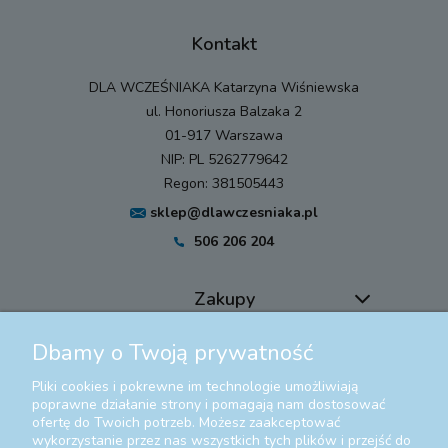
Kontakt
DLA WCZEŚNIAKA Katarzyna Wiśniewska
ul. Honoriusza Balzaka 2
01-917 Warszawa
NIP: PL 5262779642
Regon: 381505443
sklep@dlawczesniaka.pl
506 206 204
Zakupy
Dbamy o Twoją prywatność
Pomoc
Pliki cookies i pokrewne im technologie umożliwiają
Moje konto
poprawne działanie strony i pomagają nam dostosować
ofertę do Twoich potrzeb. Możesz zaakceptować
wykorzystanie przez nas wszystkich tych plików i przejść do