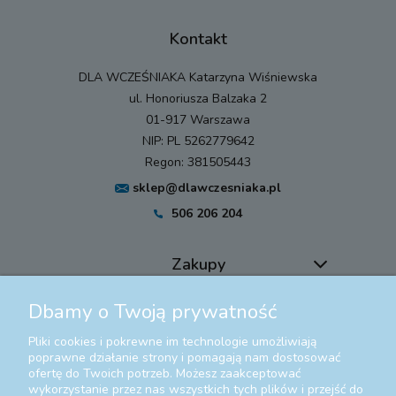
Kontakt
DLA WCZEŚNIAKA Katarzyna Wiśniewska
ul. Honoriusza Balzaka 2
01-917 Warszawa
NIP: PL 5262779642
Regon: 381505443
sklep@dlawczesniaka.pl
506 206 204
Zakupy
Dbamy o Twoją prywatność
Pomoc
Pliki cookies i pokrewne im technologie umożliwiają
Moje konto
poprawne działanie strony i pomagają nam dostosować
ofertę do Twoich potrzeb. Możesz zaakceptować
wykorzystanie przez nas wszystkich tych plików i przejść do