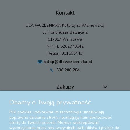
Kontakt
DLA WCZEŚNIAKA Katarzyna Wiśniewska
ul. Honoriusza Balzaka 2
01-917 Warszawa
NIP: PL 5262779642
Regon: 381505443
sklep@dlawczesniaka.pl
506 206 204
Zakupy
Dbamy o Twoją prywatność
Pomoc
Pliki cookies i pokrewne im technologie umożliwiają
Moje konto
poprawne działanie strony i pomagają nam dostosować
ofertę do Twoich potrzeb. Możesz zaakceptować
wykorzystanie przez nas wszystkich tych plików i przejść do